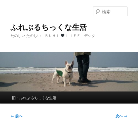
メ
イ
検
ン
索
コ
ふれぶるちっくな生活
ン
たのしい たのしい ＢＵＨＩ
ＬＩＦＥ デシタ！
テ
ン
ツ
へ
移
動
メ
旧・ふれぶるちっくな生活
イ
ン
メ
投
←
前へ
次へ
→
ニ
稿
ュ
ナ
ー
ビ