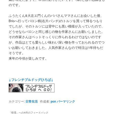
のです。
ふうたくん&大左エ門くんのパパさんママさんにお会いした後、
Brioへ行ってバロン柄(右片パンチ)のトルソを買って帰るつもり
でしたが、そのトルソには背中にも黒い模様が入っていたので、
どうせならバロンと同じ感じの物を作家さんにお願いしました。
その作家さんはペットそっくりに作られるわけではないのです
が、作品はとても愛らしい味わい深い物を作っておられるのでつ
いお願いしておきました。人気作家さんなので特注は1年待ちだ
そうです。
来年の今頃が楽しみです。
↓フレンチブルドッグひろば↓
カテゴリー:
日常生活
作成者:
pon
パーマリンク
「
祭壇
」への4件のフィードバック