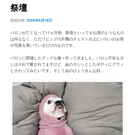
ゲ
祭壇
ー
シ
投稿日時:
2025年6月16日
ョ
ン
バロンが亡くなって11ヵ月弱、祭壇といっても仏壇のようなもの
は何もなく、ただリビングの片隅のチェストの上にバロンのお骨
や写真を置いているだけのものです。
バロンに関連したグッズも種々作ってきました。バロン不在も少
しはそれで癒されてますけど、あのガシッとしたボディにグワッ
とさわってみたいです。そしてあのひょうきんな顔…