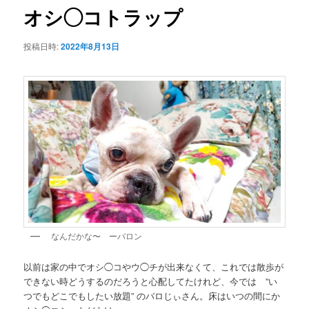
ゲ
オシ◯コトラップ
ー
シ
投稿日時:
2022年8月13日
ョ
ン
なんだかな〜 ーバロン
以前は家の中でオシ◯コやウ◯チが出来なくて、これでは散歩が
できない時どうするのだろうと心配してたけれど、今では ”い
つでもどこでもしたい放題” のバロじぃさん。床はいつの間にか