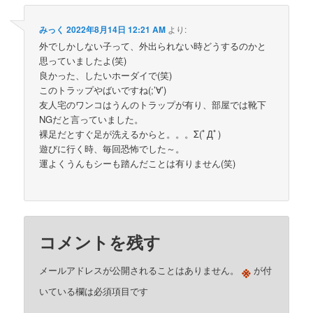
みっく
2022年8月14日 12:21 AM
より:
外でしかしない子って、外出られない時どうするのかと
思っていましたよ(笑)
良かった、したいホーダイで(笑)
このトラップやばいですね(;’∀’)
友人宅のワンコはうんのトラップが有り、部屋では靴下
NGだと言っていました。
裸足だとすぐ足が洗えるからと。。。Σ(ﾟДﾟ)
遊びに行く時、毎回恐怖でした～。
運よくうんもシーも踏んだことは有りません(笑)
コメントを残す
※
メールアドレスが公開されることはありません。
が付
いている欄は必須項目です