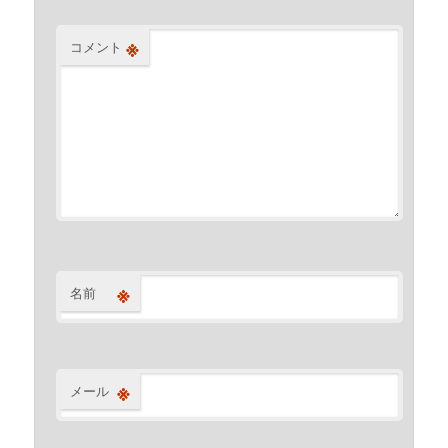
※
コメント
※
名前
※
メール