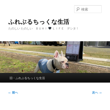
メ
イ
検
ン
索
コ
ふれぶるちっくな生活
ン
たのしい たのしい ＢＵＨＩ
ＬＩＦＥ デシタ！
テ
ン
ツ
へ
移
動
メ
旧・ふれぶるちっくな生活
イ
ン
メ
投
←
前へ
次へ
→
ニ
稿
ュ
ナ
ー
ビ