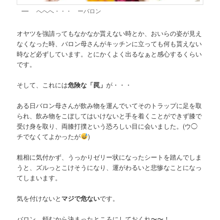
へへへ・・・ ーバロン
オヤツを強請ってもなかなか貰えない時とか、おいらの姿が見え
なくなった時、バロン母さんがキッチンに立っても何も貰えない
時など必ずしています。とにかくよく出るなぁと感心するくらい
です。
そして、これには
危険な「罠」
が・・・
ある日バロン母さんが飲み物を運んでいてそのトラップに足を取
られ、飲み物をこぼしてはいけないと手を着くことができず膝で
受け身を取り、両膝打撲という恐ろしい目に会いました。(ウ◯
チでなくてよかったが
)
粗相に気付かず、うっかりゼリー状になったシートを踏んでしま
うと、ズルっとこけそうになり、運がわるいと悲惨なことになっ
てしまいます。
気を付けないと
マジで危ない
です。
バロン、頼むから決まったところにしておくれ〜〜！