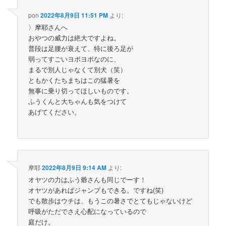
pon
2022年8月9日 11:51 PM
より:
〉摩耶さんへ
おやつの威力は絶大ですよね。
普段は足腰が衰えて、特に後ろ足が
弱ってすごいヨボヨボなのに、
まるで別人じゃなくて別犬（笑）
ともかくたちまちはこの猛暑を
無事に乗り切ってほしいものです。
ふうくんと大ちゃんも気をつけて
あげてください。
摩耶
2022年8月9日 9:14 AM
より:
オヤツの力はふう爺さんも同じでーす！
オヤツがあればジャンプもできる。ですね(笑)
でも散歩はウチは、もうこの暑さでとてもじゃないけど
呼吸がただでさえ心配になっているので
庭だけ。