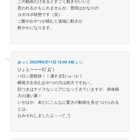
この動画だけ見るとすごく動きがいいと
思われるかもしれませんが、普段はかなりの
ヨボヨボ状態です（笑）
ご飯やおやつが絡むと途端に動きが
軽やかになります。
みっく
2022年8月11日 12:06 AM
より:
ひょえーーーΣ(ﾟДﾟ)
バロン君軽快！！凄すぎΣ(･ω･ﾉ)ﾉ！
瞬発力を生むおやつの力は絶大ですね～。
顔つきはナイスなシニアになってきていますが、身体能
力の凄い事！
いやはや、未だにこんなに驚きの動画を見せつけられる
とは。
おみそれしましたよ～～(*_*)