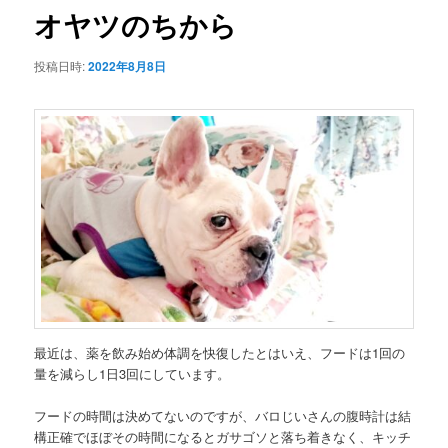
ゲ
オヤツのちから
ー
シ
投稿日時:
2022年8月8日
ョ
ン
最近は、薬を飲み始め体調を快復したとはいえ、フードは1回の
量を減らし1日3回にしています。
フードの時間は決めてないのですが、バロじいさんの腹時計は結
構正確でほぼその時間になるとガサゴソと落ち着きなく、キッチ