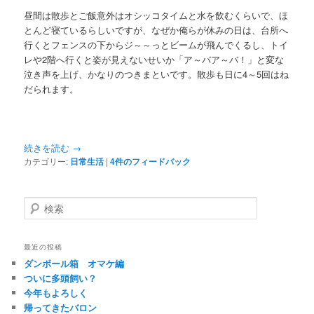
昼間は散歩とご飯意外はオシッコタイムと水を飲むくらいで、ほ
とんど寝ているらしいですが、なぜか俺らが休みの日は、台所へ
行くとフェンスの下からジ～～っとビームが飛んでくるし、トイ
レや2階へ行くと姿が見えないせいか「ア～バア～バ！」と変な
泣き声を上げ、かなりのつきまといです。散歩も日に4～5回はね
だられます。
続きを読む
→
カテゴリー:
日常生活
|
4
件のフィードバック
検
索
最近の投稿
ダンボール箱 オマケ編
ついに多頭飼い？
今年もよろしく
帰ってきたバロン