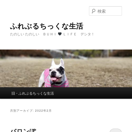
メ
サ
イ
ブ
検
ン
コ
索
コ
ン
ふれぶるちっくな生活
ン
テ
たのしい たのしい ＢＵＨＩ
ＬＩＦＥ デシタ！
テ
ン
ン
ツ
ツ
へ
へ
移
移
動
動
メ
旧・ふれぶるちっくな生活
イ
ン
メ
月別アーカイブ:
2022年2月
ニ
ュ
ー
バロンぽ